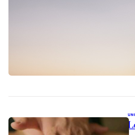
R
juil
La 
sur
UN
L