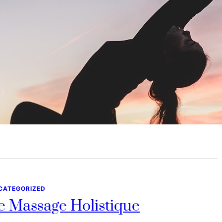
ituel Matinal
let 11, 2026
première chose que vous faîtes le matin va déterminer ce
 quoi vous porterez principalement votre attention…
CATEGORIZED
e Massage Holistique