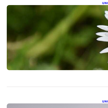
UN
M
aoû
La
hui
UN