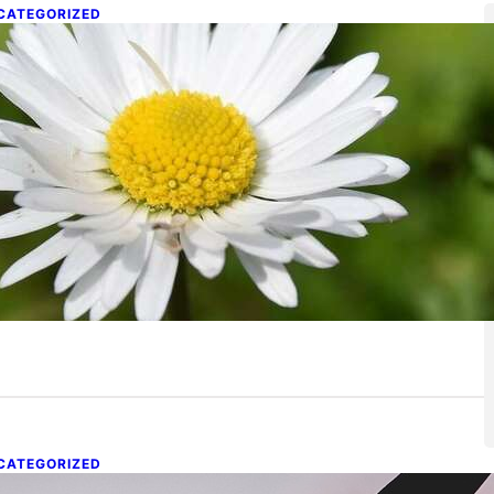
CATEGORIZED
acérât de Pâquerettes
t 4, 2026
 Pâquerette annonce l’arrivée du printemps. En Macérât
leux, cette petite fleur délicate aux pétales blancs et…
CATEGORIZED