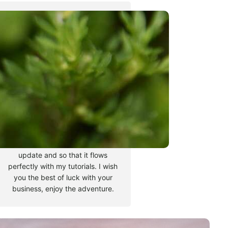
Tyler Moore
Hello, my name is Tyler Moore
and with the help of many
people I made this template. I
made it so it is super easy to
update and so that it flows
perfectly with my tutorials. I wish
you the best of luck with your
business, enjoy the adventure.