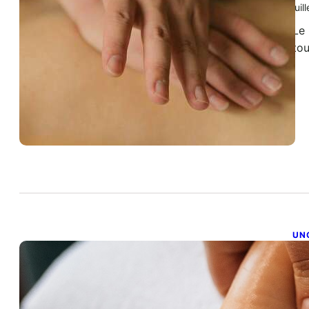
juil
Le
tou
UN
R
juil